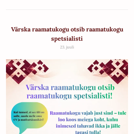
Värska raamatukogu otsib raamatukogu
spetsialisti
23. juuli