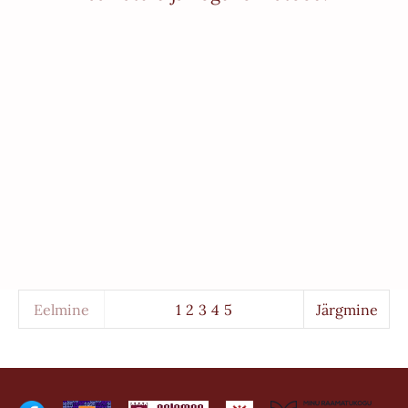
Eelmine
1
2
3
4
5
Järgmine