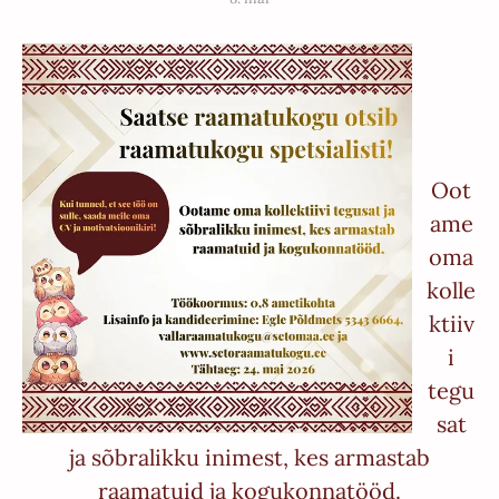
Oot
ame
oma
kolle
ktiiv
i
tegu
sat
ja sõbralikku inimest, kes armastab
raamatuid ja kogukonnatööd.