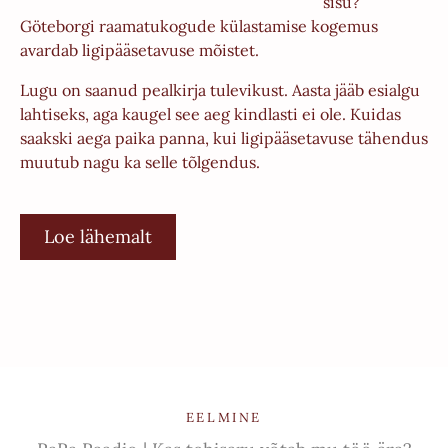
sisu?
Göteborgi raamatukogude külastamise kogemus
avardab ligipääsetavuse mõistet.
Lugu on saanud pealkirja tulevikust. Aasta jääb esialgu
lahtiseks, aga kaugel see aeg kindlasti ei ole. Kuidas
saakski aega paika panna, kui ligipääsetavuse tähendus
muutub nagu ka selle tõlgendus.
Loe lähemalt
EELMINE