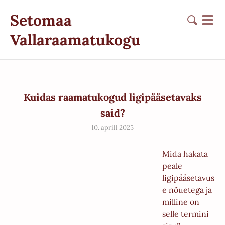
Setomaa
Vallaraamatukogu
Kuidas raamatukogud ligipääsetavaks
said?
10. aprill 2025
Mida hakata
peale
ligipääsetavus
e nõuetega ja
milline on
selle termini