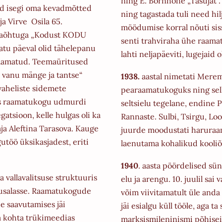
ning E. Bornhöhe „Tasujat".
ed isegi oma kevadmõtted
ning
tagastada tuli need hi
a Virve Osila 65.
möödumise korral nõuti sis
sikaõhtuga „Kodust KODU
senti trahviraha ühe raama
atu päeval olid tähelepanu
lahti
neljapäeviti, lugejaid ol
raamatud. Teemaüritused
 vanu mänge ja tantse“
1938.
aastal nimetati Mere
aheliste sidemete
pearaamatukoguks ning sel
as raamatukogu udmurdi
seltsielu tegelane, endine
gatsioon, kelle hulgas oli ka
Rannaste. Sulbi, Tsirgu, Lo
a Aleftina Tarasova. Kauge
juurde moodustati
haruraa
töö üksikasjadest, eriti
laenutama kohalikud kooliõ
1940
. aasta pöördelised sü
 vallavalitsuse struktuuris
elu ja arengu. 10. juulil
sai 
salasse. Raamatukogude
võim viivitamatult üle anda
de saavutamises jäi
jäi esialgu küll tööle, aga t
a kohta trükimeedias
marksismileninismi põhiseis