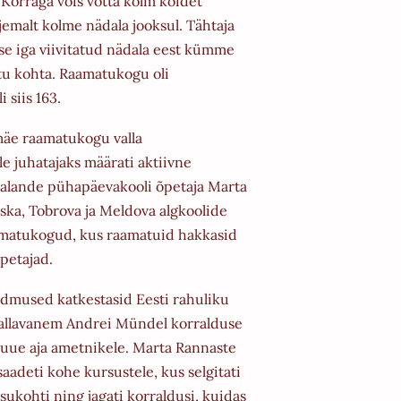
 Korraga võis võtta kolm köidet
ljemalt kolme nädala jooksul. Tähtaja
se iga
viivitatud nädala eest kümme
tu kohta. Raamatukogu oli
i siis 163.
mäe raamatukogu valla
le
juhatajaks määrati aktiivne
 Palande pühapäevakooli õpetaja
Marta
oska, Tobrova ja Meldova algkoolide
matukogud, kus raamatuid hakkasid
petajad.
ndmused katkestasid Eesti rahuliku
vallavanem Andrei Mündel korralduse
 uue aja ametnikele.
Marta Rannaste
a saadeti kohe kursustele, kus selgitati
ukohti ning jagati korraldusi, kuidas