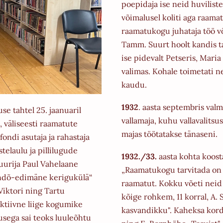
poepidaja ise neid huviliste
võimalusel koliti
aga raamat
raamatukogu juhataja töö v
Tamm. Suurt hoolt kandis t
ise
pidevalt Petseris, Mari
valimas. Kohale toimetati 
kaudu.
1932
. aasta septembris val
se tahtel 25. jaanuaril
vallamaja, kuhu vallavalits
väliseesti raamatute
majas töötatakse
tänaseni.
ondi asutaja ja rahastaja
elaulu ja pillilugude
1932./33.
aasta kohta koost
urija Paul Vahelaane
„Raamatukogu tarvitada o
ndõ-edimäne kerigukülä“
raamatut. Kokku võeti neid se
Viktori ning Tartu
kõige
rohkem, 11 korral, A.
aktiivne liige kogumike
kasvandikku". Kaheksa korda
usega sai teoks luuleõhtu