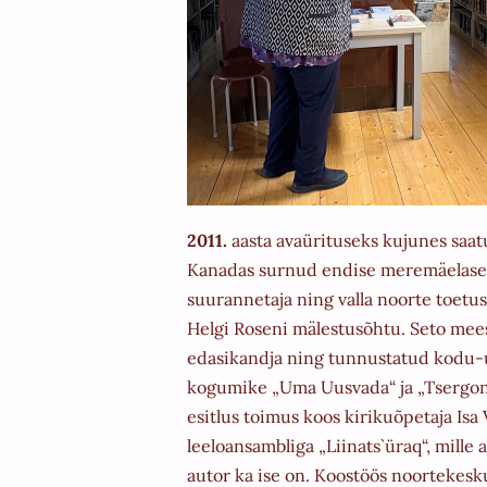
2011.
aasta avaürituseks kujunes saatu
Kanadas surnud endise meremäelase, 
suurannetaja ning valla noorte toetusf
Helgi Roseni mälestusõhtu. Seto meest
edasikandja ning tunnustatud kodu-u
kogumike „Uma Uusvada“ ja „Tsergo
esitlus toimus koos kirikuõpetaja Isa 
leeloansambliga „Liinats`üraq“, mille 
autor ka ise on. Koostöös noortekesk