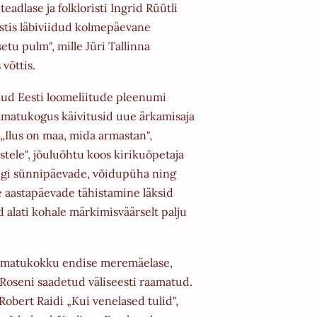
adlase ja folkloristi Ingrid Rüütli
stis läbiviidud kolmepäevane
etu pulm", mille Jüri
Tallinna
võttis.
unud Eesti loomeliitude pleenumi
amatukogus käivitusid uue ärkamisaja
„Ilus on maa, mida
armastan",
tele", jõuluõhtu koos kirikuõpetaja
iigi sünnipäevade, võidupüha ning
se aastapäevade
tähistamine läksid
d alati kohale märkimisväärselt palju
aamatukokku endise meremäelase,
 Roseni saadetud väliseesti raamatud.
Robert Raidi „Kui
venelased tulid",