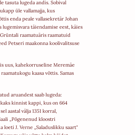
le tasuta lugeda andis. Sobival
ukapp üle vallamajja, kus
õttis enda peale
vallasekretär Johan
a lugemisvara täiendamise eest, käies
a Grüntali raamatuäris raamatuid
need
Petseri maakonna koolivalitsuse
mis uus, kahekorruseline
Meremäe
us raamatukogu kaasa võttis. Samas
atud aruandest saab lugeda:
n
kaks kinnist kappi, kus on 664
l aastal välja 1351 korral,
 Saali „Põgenenud kloostri
 loeti J. Verne
„Saladuslikku saart"