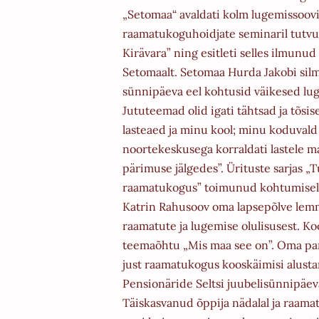
„Setomaa“ avaldati kolm lugemissoov
raamatukoguhoidjate seminaril tutvus
Kirävara” ning esitleti selles ilmunu
Setomaalt. Setomaa Hurda Jakobi silme 
sünnipäeva eel kohtusid väikesed lu
Jututeemad olid igati tähtsad ja tõsi
lasteaed ja minu kool; minu koduval
noortekeskusega korraldati lastele m
pärimuse jälgedes”. Ürituste sarjas 
raamatukogus” toimunud kohtumisel 
Katrin Rahusoov oma lapsepõlve lem
raamatute ja lugemise olulisusest. Ko
teemaõhtu „Mis maa see on”. Oma panu
just raamatukogus kooskäimisi alus
Pensionäride Seltsi juubelisünnipäev
Täiskasvanud õppija nädalal ja raama