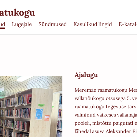
matukogu
ud
Lugejale
Sündmused
Kasulikud lingid
E-kata
Ajalugu
Meremäe raamatukogu Merem
vallanõukogu otsusega 5.
ve
raamatukogu tegevuse tarv
valminud väikeses vallamaj
pooleli, mistõttu
paigutati 
lähedal asuva Aleksander 