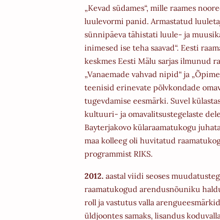
„Kevad südames“, mille raames noor
luulevormi panid. Armastatud luuletaj
sünnipäeva tähistati luule- ja muu
inimesed ise teha saavad“. Eesti raam
keskmes Eesti Mälu sarjas ilmunud 
„Vanaemade vahvad nipid“ ja „Õpime
teenisid erinevate põlvkondade omav
tugevdamise eesmärki. Suvel külast
kultuuri- ja omavalitsustegelaste dele
Bayterjakovo külaraamatukogu juhataj
maa kolleeg oli huvitatud raamatukogu
programmist RIKS.
2012.
aastal viidi seoses muudatustega
raamatukogud arendusnõuniku haldu
roll ja vastutus valla arengueesmärki
üldjoontes samaks, lisandus koduvall