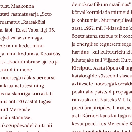
demokraatlikum maailmas".
itust. Maakonna
kõrval
korraldada mitmeid 
tati raamatusarja „Seto
ja kohtumisi.
Murrangulise
d raamatut „Raasakõisi
aasta
1957,
mil 7-klassiline 
läbi”. Eesti Vabariigi 95.
õpetajatena saabus piirkond
gejad vallavanemaga.
ja
energilise tegutsemisega 
sed: minu kodu, minu
haridus- kui kultuurielu ki
d ja minu kodumaa. Koostöös
juhatajaks tuli Viljandi Kul
atk „Koduümbruse ajaloo ja
Kirsipuu. Aasta
lõpus oli lu
„Tuntud inimene
kataloogide süsteemi sisse
noortega rääkis perearst
aktiivsete noortega korrald
mikraamatutest ning
pealtnäha paistsid
propagand
os naiskooriga korraldati
rahvuslikud. Näiteks V. I. 
s anti 20 aastat tagasi
peeti ära jüripäev. 1. mai, 
tanud Meremäe
alati
Kärneri kaasiku taga r
a tähistamisse.
kevadpeod, kus Meremäe K
tukogupäevadel õpiti nii
akordionihelide saatel tant