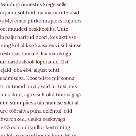
 Muidugi õnnestus kõige selle
kirjandusõhtuid, raamatuarutelusid
ks Meremäe piirkonna jaoks kujunes
kool
muudeti keskkooliks. Uute
a palju haritud noori, kes aktiivse
ning kohalikke kaasates viisid siinse
iresti
taas tõusule.
Raamatukogu
tuurhariduskooli lõpetanud Elvi
gejaid juba 464, algust tehti
seadmisega. Koos teiste
piirkonna
ati mitmeid huvitavaid üritusi, mis
istlikud, aga sisult olid tihti vägagi
Lenini sünnipäeva
tähistamise sildi all
suure töörahva püha eelõhtul, olid
ahvarohked, sisuka eeskavaga
eskkooli
puhkpilliorkestri ning
siti lõkke paistel hommikuni.
Mare