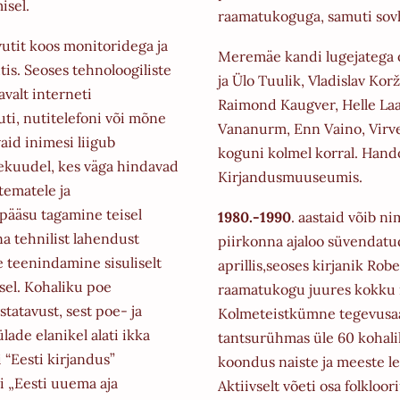
isel.
raamatukoguga, samuti so
rvutit koos monitoridega ja
Meremäe kandi lugejatega o
tis. Seoses tehnoloogiliste
ja Ülo Tuulik, Vladislav
Korž
avalt
interneti
Raimond Kaugver, Helle Laa
uti, nutitelefoni või mõne
Vananurm, Enn Vaino, Virve
id inimesi liigub
koguni kolmel korral. Han
vekuudel, kes väga
hindavad
Kirjandusmuuseumis.
tematele ja
pääsu tagamine teisel
1980.-1990
. aastaid võib 
a tehnilist lahendust
piirkonna ajaloo süvendatud
 teenindamine sisuliselt
aprillis,seoses kirjanik Rob
sel.
Kohaliku poe
raamatukogu juures kokku n
atavust, sest poe- ja
Kolmeteistkümne tegevusaast
de elanikel alati ikka
tantsurühmas üle 60 kohal
i
“Eesti kirjandus”
koondus naiste ja meeste
l
 „Eesti uuema aja
Aktiivselt võeti osa folkloo