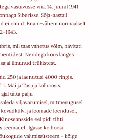
tega
vastavusse viia. 14. juunil 1941
konnaga Siberisse.
Sõja-aastail
ud ei olnud. Enam-vähem normaalselt
42–1943.
bris, mil taas vahetus võim,
hävitati
umentidest. Nendega koos langes
sajal ilmunud trükistest.
aid 250 ja laenutusi 4000 ringis.
id
1. Mai ja Tasuja kolhoosis.
jal täita palju
osaleda viljavarumisel, mitmesugusel
, kevadkülvi ja
loomade loendusel,
Kinoseansside eel pidi tihti
s teemadel „Igasse kolhoosi
 „Nõukogude
valimissüsteem – kõige