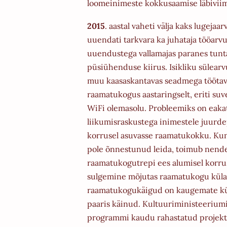
loomeinimeste kokkusaamise
läbiviim
2015
. aastal vaheti välja kaks lugejaa
uuendati tarkvara ka
juhataja tööarvu
uuendustega vallamajas paranes tunt
püsiühenduse kiirus. Isikliku sülearv
muu kaasaskantavas
seadmega töötava
raamatukogus aastaringselt, eriti su
WiFi olemasolu. Probleemiks on eaka
liikumisraskustega inimestele
juurde
korrusel asuvasse raamatukokku. Kun
pole
õnnestunud leida, toimub nende
raamatukogutrepi ees alumisel
korru
sulgemine mõjutas raamatukogu külast
raamatukogukäigud on kaugemate küla
paaris käinud. Kultuuriministeerium
programmi kaudu rahastatud projekti