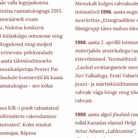
e valla lugejaskonna
Menukalt kulges rahvaluulete
initsa
raamatukoguga 2015.
initsiatiivil
1996.
aasta augu
imisväärselt enam
suurüritus „Etnograafiline s
u, Nukitsa konkursi
filmigrupp täies mahus üles 
i külaskäigu
ootusesse ning
1988.
aasta 2. aprillil toim
ve kogukond ning muljed
materjalide aruteludega
ra
 erinevate põlvkondade
ettevõtmised. Teemaõhtud 
aasta tähtsündmuseks
„Laulud eestiaegsetele mees
muusikaõpetaja
Peeter Pai
Jüri Vallsaluga,
Eesti Vabar
laulude kontserdil lõi kaasa
juuni- ja märtsiküüditami
aamatukogus - see kõlas
rahvale väga hinge ning tõi
rahvast.
sus KIK-i poolt rahastatud
1989.
aasta algul jõudsid r
 põhimõtete rakendamine
tollal Kanadas elanud
Helgi
sutustes“.
Kolm sisukat
Artur Adsoni „Lahkumine", 
dusmajas, Räpina