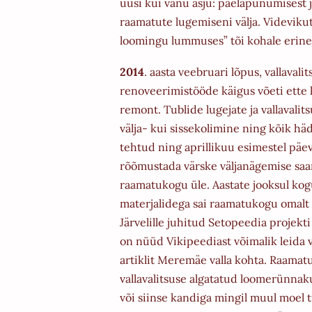
uusi kui vanu asju: paelapunumisest 
raamatute lugemiseni välja. Videvik
loomingu lummuses” tõi kohale erin
2014
. aasta veebruari lõpus, vallavali
renoveerimistööde käigus võeti
ette
remont. Tublide lugejate ja vallavalits
välja- kui sissekolimine ning kõik hä
tehtud ning aprillikuu
esimestel päev
rõõmustada värske väljanägemise sa
raamatukogu
üle.
Aastate jooksul ko
materjalidega sai raamatukogu omalt 
Järvelille juhitud Setopeedia projekti 
on nüüd
Vikipeediast võimalik leida
artiklit Meremäe valla kohta.
Raamatu
vallavalitsuse algatatud loomerünnak
või
siinse kandiga mingil muul moel 