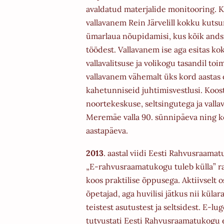
avaldatud materjalide monitooring. 
vallavanem Rein Järvelill kokku kutsu
ümarlaua nõupidamisi, kus kõik andsi
töödest. Vallavanem ise aga esitas ko
vallavalitsuse ja volikogu tasandil toi
vallavanem vähemalt üks kord aastas 
kahetunniseid juhtimisvestlusi. Koostö
noortekeskuse, seltsingutega ja vallav
Meremäe valla 90. sünnipäeva ning ko
aastapäeva.
2013
. aastal viidi Eesti Rahvusraama
„E-rahvusraamatukogu tuleb külla” r
koos praktilise õppusega. Aktiivselt o
õpetajad, aga huvilisi jätkus nii küla
teistest asutustest ja seltsidest. E-l
tutvustati Eesti Rahvusraamatukogu