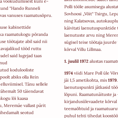
ja vöökudumisest kuni e-
Polli tööle asumisega alust
utund “Hando Runneli
Sovhoosi „Võit“ Tsirgu,
Lepa
evas vanuses raamatusõpru.
ning Kalatsovas, autokaupl
tsuse kabinettide
käivitati
laenutuspunktide tö
 ka raamatukogu põranda
laenutuste arvu ning Mer
use töötajate abil said
nii
sügisel teise töötaja juurde
davajalikud tööd ruttu
kõrval Villu Lillmaa.
adel said lugejad taas
1. juulil 1972
alustas raamat
anud
gutud kodulooliste
1974
viidi Mare Poll üle V
poolt abiks
olla Rein
jäi 1,5 ametikohta, mis
1979
elluviimisel. Tänu sellele
laenutuspunkti jätkasid töö
 vähemalt 50 täiendavat
lõpuni.
Raamatunäituste ja -
kogu lõi kaasa
kirjandusülevaadete kõrval
u, Meremäe vallast pärit
teemaõhtuid ja raamatuarut
tihedamalt seotud
puhul
tehti tihedat koostöö