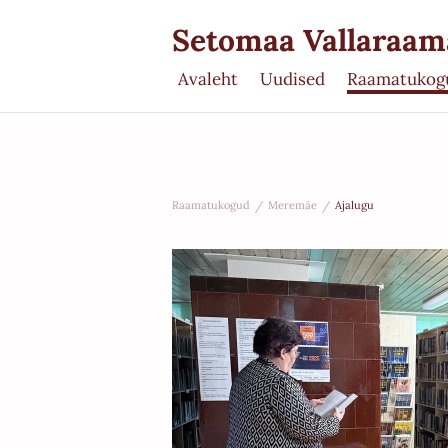
Setomaa Vallaraa
Avaleht
Uudised
Raamatukog
Raamatukogud
/
Meremäe
/
Ajalugu