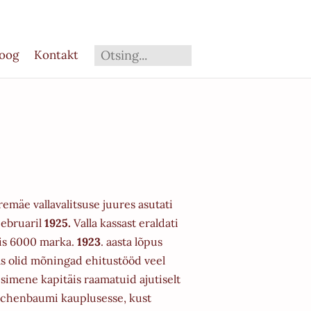
loog
Kontakt
äe vallavalitsuse juures asutati
ebruaril
1925.
Valla kassast eraldati
is 6000 marka.
1923
. aasta
lõpus
as olid mõningad ehitustööd veel
esimene kapitäis raamatuid ajutiselt
Eichenbaumi
kauplusesse, kust