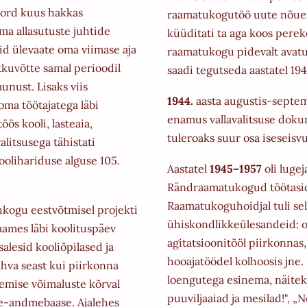
Kord kuus hakkas
raamatukogutöö uute nõue
ma allasutuste juhtide
küüditati ta aga koos pere
d ülevaate oma viimase aja
raamatukogu pidevalt avat
kkuvõtte samal perioodil
saadi
tegutseda aastatel 19
munust. Lisaks viis
1944.
aasta augustis-septem
oma töötajatega läbi
enamus vallavalitsuse dok
ös kooli, lasteaia,
tuleroaks suur osa i
seseisvu
alitsusega tähistati
olihariduse alguse 105.
Aastatel
1945–1957
oli lugej
Rändraamatukogud töötas
Raamatukoguhoidjal tuli sel a
tukogu eestvõtmisel projekti
ühiskondlikke
ülesandeid: 
aames läbi koolituspäev
agitatsioonitööl piirkonnas
salesid kooliõpilased ja
hooajatöödel kolhoosis jne. 
rahva seast kui piirkonna
loengutega
esinema, näitek
ugemise võimaluste kõrval
puuviljaaiad ja mesilad!",
 e-andmebaase. Ajalehes