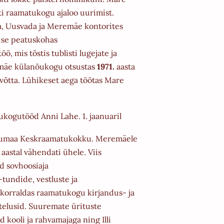
ati raamatukogu ajaloo uurimist.
, Uusvada ja Meremäe kontorites
use peatuskohas
ö, mis tõstis tublisti lugejate ja
emäe
külanõukogu otsustas
1971.
aasta
 võtta. Lühikeset aega töötas
Mare
ukogutööd Anni Lahe. 1. jaanuaril
õrumaa Keskraamatukokku. Meremäele
. aastal vähendati ühele. Viis
d sovhoosiaja
tundide, vestluste ja
 korraldas
raamatukogu kirjandus- ja
elusid. Suuremate ürituste
d kooli ja rahvamajaga ning Illi