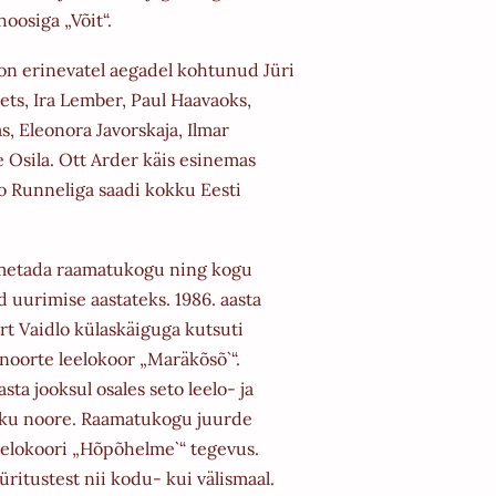
vhoosiga
„Võit“.
n erinevatel aegadel kohtunud Jüri
ets, Ira Lember, Paul Haavaoks,
s, Eleonora Javorskaja,
Ilmar
 Osila. Ott Arder käis esinemas
do
Runneliga saadi kokku Eesti
nimetada raamatukogu ning kogu
 uurimise aastateks. 1986. aasta
ert Vaidlo külaskäiguga kutsuti
oorte leelokoor „Maräkõsõ`“.
a jooksul osales seto leelo- ja
iku noore. Raamatukogu juurde
eelokoori „Hõpõhelme`“ tegevus.
riüritustest nii kodu- kui
välismaal.