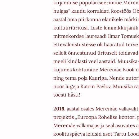
kirjanduse
populariseerimine Meremä
hulgas“ kaudu korraldati koostöös Ob
aastal oma piirkonna elanikele märk
kultuuriüritusi.
Laste lemmikkirjanik
mitmekordse laureaadi Ilmar Tomusk
ettevalmistustesse oli haaratud ter
sellelt
õnnestunud ürituselt toidavad
meeli kindlasti veel aastaid.
Muusika-
kujunes kohtumine Meremäe Kooli 
ning tema poja Kauriga. Nende autori
noor lugeja
Katrin Pavlov. Muusika r
tõesti hästi!
2016.
aastal osales Meremäe vallavalit
projektis „Euroopa
Rohelise kontori
Meremäe vallamajas ja seal asuvates a
koolituspäeva leidsid aset Tartu Loo