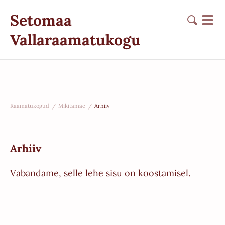
Setomaa
Vallaraamatukogu
Raamatukogud
/
Mikitamäe
/
Arhiiv
Arhiiv
Vabandame, selle lehe sisu on koostamisel.