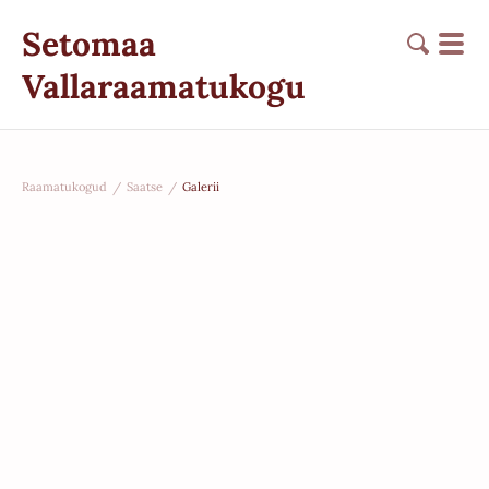
Setomaa
Vallaraamatukogu
Raamatukogud
/
Saatse
/
Galerii