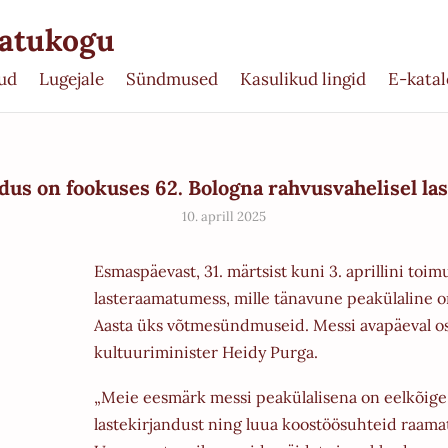
matukogu
ud
Lugejale
Sündmused
Kasulikud lingid
E-kata
ndus on fookuses 62. Bologna rahvusvahelisel l
10. aprill 2025
Esmaspäevast, 31. märtsist kuni 3. aprillini toi
lasteraamatumess, mille tänavune peakülaline o
Aasta üks võtmesündmuseid. Messi avapäeval osal
kultuuriminister Heidy Purga.
„Meie eesmärk messi peakülalisena on eelkõige 
lastekirjandust ning luua koostöösuhteid raamat