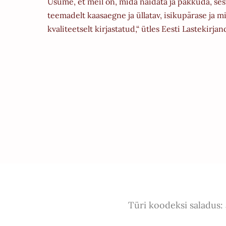
Usume, et meil on, mida näidata ja pakkuda, ses
teemadelt kaasaegne ja üllatav, isikupärase ja m
kvaliteetselt kirjastatud,“ ütles Eesti Lastekirj
Türi koodeksi saladus: 