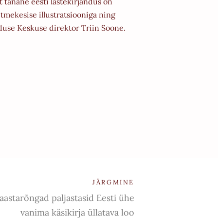
t tänane eesti lastekirjandus on
itmekesise illustratsiooniga ning
anduse Keskuse direktor Triin Soone.
JÄRGMINE
aastarõngad paljastasid Eesti ühe
vanima käsikirja üllatava loo