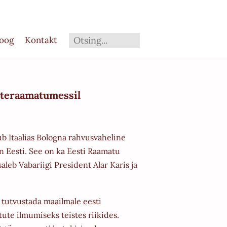
loog
Kontakt
asteraamatumessil
mub Itaalias Bologna rahvusvaheline
n Eesti. See on ka Eesti Raamatu
eb Vabariigi President Alar Karis ja
tutvustada maailmale eesti
ute ilmumiseks teistes riikides.