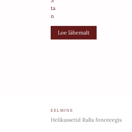
Loe lähemalt
EELMINE
Helikassetid RaRa fonoteegis