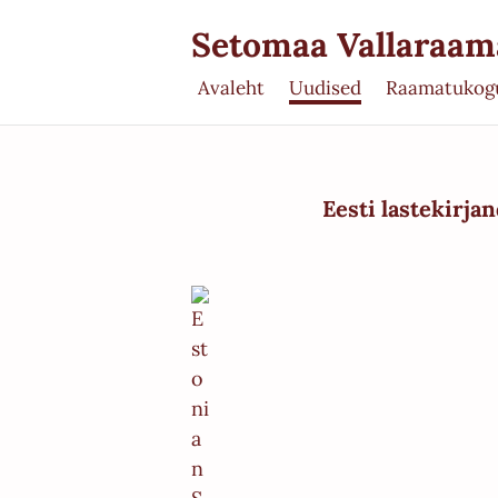
Setomaa Vallaraa
Avaleht
Uudised
Raamatukog
Eesti lastekirja