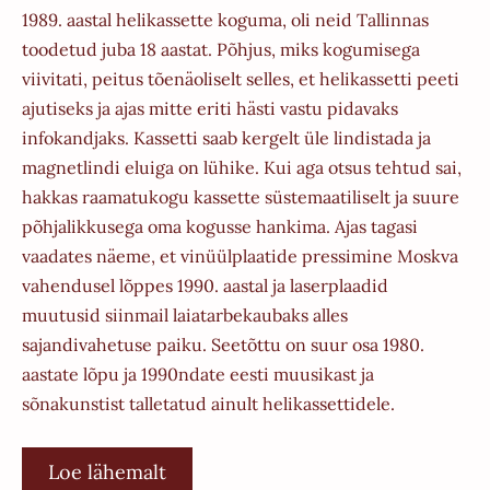
1989. aastal helikassette koguma, oli neid Tallinnas
toodetud juba 18 aastat. Põhjus, miks kogumisega
viivitati, peitus tõenäoliselt selles, et helikassetti peeti
ajutiseks ja ajas mitte eriti hästi vastu pidavaks
infokandjaks. Kassetti saab kergelt üle lindistada ja
magnetlindi eluiga on lühike. Kui aga otsus tehtud sai,
hakkas raamatukogu kassette süstemaatiliselt ja suure
põhjalikkusega oma kogusse hankima. Ajas tagasi
vaadates näeme, et vinüülplaatide pressimine Moskva
vahendusel lõppes 1990. aastal ja laserplaadid
muutusid siinmail laiatarbekaubaks alles
sajandivahetuse paiku. Seetõttu on suur osa 1980.
aastate lõpu ja 1990ndate eesti muusikast ja
sõnakunstist talletatud ainult helikassettidele.
Loe lähemalt