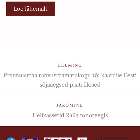
Loe lähemalt
EELMINE
Prantsusmaa rahvusraamatukogu tõi kaardile Eesti
sõjaaegsed pisitrükised
JÄRGMINE
Helikassetid RaRa fonoteegis