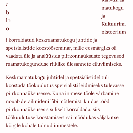
matukogu
ja
Kultuurimi
nisteerium
i korraldatud keskraamatukogu juhtide ja
spetsialistide koostööseminar, mille eesmärgiks oli
vaadata üle ja analüüsida piirkonnaüksuste tegevused
raamatukogunduse riiklike ülesannete elluviimiseks.
Keskraamatukogu juhtidel ja spetsialistidel tuli
koostada töökuulutus spetsialisti leidmiseks tulevasse
piirkonnaüksusesse. Kuna inimese tööle värbamine
nõuab detailinideni läbi mõtlemist, kuidas tööd
piirkonnaüksuses sisuliselt korraldada, siis
töökuulutuse koostamisest sai mõõdukas väljakutse
kõigile kohale tulnud inimestele.