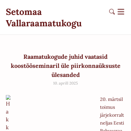
Setomaa
Vallaraamatukogu
Raamatukogude juhid vaatasid
koostööseminaril üle piirkonnaüksuste
ülesanded
10. aprill 2025
20. märtsil
toimus
järjekorralt
neljas Eesti
Rahvusraa