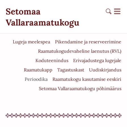
Setomaa
Vallaraamatukogu
Lugeja meelespea
Pikendamine ja reserveerimine
Raamatukogudevaheline laenutus (RVL)
Koduteenindus
Erivajadustega lugejale
Raamatukapp
Tagastuskast
Uudiskirjandus
Perioodika
Raamatukogu kasutamise eeskiri
Setomaa Vallaraamatukogu põhimäärus