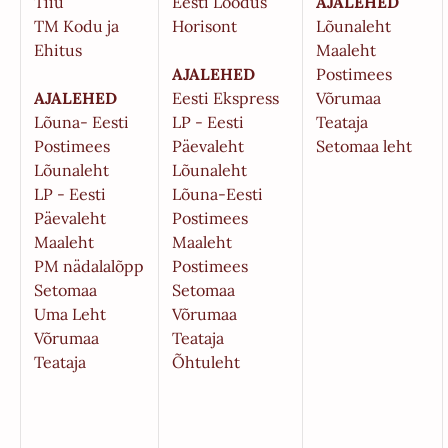
Tiiu
Eesti Loodus
AJALEHED
TM Kodu ja
Horisont
Lõunaleht
Ehitus
Maaleht
AJALEHED
Postimees
AJALEHED
Eesti Ekspress
Võrumaa
Lõuna- Eesti
LP - Eesti
Teataja
Postimees
Päevaleht
Setomaa leht
Lõunaleht
Lõunaleht
LP - Eesti
Lõuna-Eesti
Päevaleht
Postimees
Maaleht
Maaleht
PM nädalalõpp
Postimees
Setomaa
Setomaa
Uma Leht
Võrumaa
Võrumaa
Teataja
Teataja
Õhtuleht