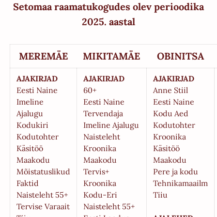
Setomaa raamatukogudes olev perioodika
2025. aastal
MEREMÄE
MIKITAMÄE
OBINITSA
AJAKIRJAD
AJAKIRJAD
AJAKIRJAD
Eesti Naine
60+
Anne Stiil
Imeline
Eesti Naine
Eesti Naine
Ajalugu
Tervendaja
Kodu Aed
Kodukiri
Imeline Ajalugu
Kodutohter
Kodutohter
Naisteleht
Kroonika
Käsitöö
Kroonika
Käsitöö
Maakodu
Maakodu
Maakodu
Mõistatuslikud
Tervis+
Pere ja kodu
Faktid
Kroonika
Tehnikamaailm
Naisteleht 55+
Kodu-Eri
Tiiu
Tervise Varaait
Naisteleht 55+