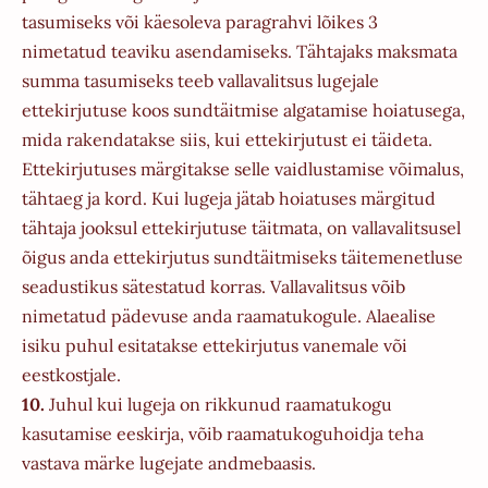
tasumiseks või käesoleva paragrahvi lõikes 3
nimetatud teaviku asendamiseks. Tähtajaks maksmata
summa tasumiseks teeb vallavalitsus lugejale
ettekirjutuse koos sundtäitmise algatamise hoiatusega,
mida rakendatakse siis, kui ettekirjutust ei täideta.
Ettekirjutuses märgitakse selle vaidlustamise võimalus,
tähtaeg ja kord. Kui lugeja jätab hoiatuses märgitud
tähtaja jooksul ettekirjutuse täitmata, on vallavalitsusel
õigus anda ettekirjutus sundtäitmiseks täitemenetluse
seadustikus sätestatud korras. Vallavalitsus võib
nimetatud pädevuse anda raamatukogule. Alaealise
isiku puhul esitatakse ettekirjutus vanemale või
eestkostjale.
10.
Juhul kui lugeja on rikkunud raamatukogu
kasutamise eeskirja, võib raamatukoguhoidja teha
vastava märke lugejate andmebaasis.