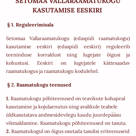
SETOMAA VALLARAAMATUKOGU
KASUTAMISE EESKIRI
§ 1. Reguleerimisala
Setomaa Vallaraamatukogu (edaspidi raamatukogu)
kasutamise eeskiri (edaspidi eeskiri) reguleerib
teeninduse korraldust ning lugejate õigusi ja
kohustusi. Eeskiri on lugejatele kättesaadav
raamatukogus ja raamatukogu kodulehel.
§ 2. Raamatukogu teenused
1.
Raamatukogu põhiteenused on teavikute kohapeal
kasutamine ja kojulaenutus ning avalikule teabele
üldkasutatava andmesidevõrgu kaudu juurdepääsu
võimaldamine. Raamatukogu põhiteenused on tasuta.
2.
Raamatukogul on õigus osutada tasulisi eriteenuseid