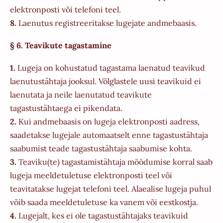
elektronposti või telefoni teel.
8.
Laenutus registreeritakse lugejate andmebaasis.
§ 6. Teavikute tagastamine
1.
Lugeja on kohustatud tagastama laenatud teavikud
laenutustähtaja jooksul. Võlglastele uusi teavikuid ei
laenutata ja neile laenutatud teavikute
tagastustähtaega ei pikendata.
2.
Kui andmebaasis on lugeja elektronposti aadress,
saadetakse lugejale automaatselt enne tagastustähtaja
saabumist teade tagastustähtaja saabumise kohta.
3.
Teaviku(te) tagastamistähtaja möödumise korral saab
lugeja meeldetuletuse elektronposti teel või
teavitatakse lugejat telefoni teel. Alaealise lugeja puhul
võib saada meeldetuletuse ka vanem või eestkostja.
4.
Lugejalt, kes ei ole tagastustähtajaks teavikuid