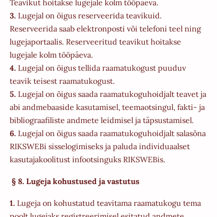
Teavikut hoitakse lugejale kolm tööpäeva.
3.
Lugejal on õigus reserveerida teavikuid.
Reserveerida saab elektronposti või telefoni teel ning
lugejaportaalis. Reserveeritud teavikut hoitakse
lugejale kolm tööpäeva.
4.
Lugejal on õigus tellida raamatukogust puuduv
teavik teisest raamatukogust.
5.
Lugejal on õigus saada raamatukoguhoidjalt teavet ja
abi andmebaaside kasutamisel, teemaotsingul, fakti- ja
bibliograafiliste andmete leidmisel ja täpsustamisel.
6.
Lugejal on õigus saada raamatukoguhoidjalt salasõna
RIKSWEBi sisselogimiseks ja paluda individuaalset
kasutajakoolitust infootsinguks RIKSWEBis.
§ 8. Lugeja kohustused ja vastutus
1.
Lugeja on kohustatud teavitama raamatukogu tema
poolt lugejaks registreerimisel esitatud andmete