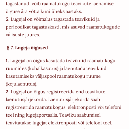
tagastanud, võib raamatukogu teavikute laenamise
õiguse ära võtta kuni üheks aastaks.
5.
Lugejal on võimalus tagastada teavikuid ja
perioodikat tagastuskasti, mis asuvad raamatukogude
välisuste juures.
§ 7. Lugeja õigused
1.
Lugejal on õigus kasutada teavikuid raamatukogu
ruumides (kohalkasutus) ja laenutada teavikuid
kasutamiseks väljaspool raamatukogu ruume
(kojulaenutus).
2.
Lugejal on õigus registreerida end teavikute
laenutusjärjekorda. Laenutusjärjekorda saab
registreerida raamatukogus, elektronposti või telefoni
teel ning lugejaportaalis. Teaviku saabumisel
teavitatakse lugejat elektronposti või telefoni teel.