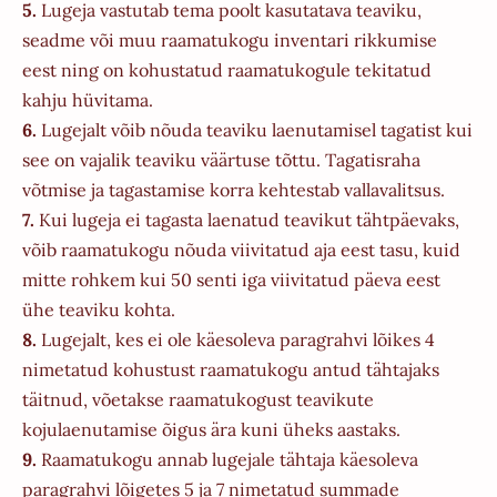
5.
Lugeja vastutab tema poolt kasutatava teaviku,
seadme või muu raamatukogu inventari rikkumise
eest ning on kohustatud raamatukogule tekitatud
kahju hüvitama.
6.
Lugejalt võib nõuda teaviku laenutamisel tagatist kui
see on vajalik teaviku väärtuse tõttu. Tagatisraha
võtmise ja tagastamise korra kehtestab vallavalitsus.
7.
Kui lugeja ei tagasta laenatud teavikut tähtpäevaks,
võib raamatukogu nõuda viivitatud aja eest tasu, kuid
mitte rohkem kui 50 senti iga viivitatud päeva eest
ühe teaviku kohta.
8.
Lugejalt, kes ei ole käesoleva paragrahvi lõikes 4
nimetatud kohustust raamatukogu antud tähtajaks
täitnud, võetakse raamatukogust teavikute
kojulaenutamise õigus ära kuni üheks aastaks.
9.
Raamatukogu annab lugejale tähtaja käesoleva
paragrahvi lõigetes 5 ja 7 nimetatud summade