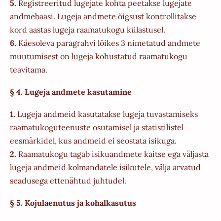
5.
Registreeritud lugejate kohta peetakse lugejate
andmebaasi. Lugeja andmete õigsust kontrollitakse
kord aastas lugeja raamatukogu külastusel.
6.
Käesoleva paragrahvi lõikes 3 nimetatud andmete
muutumisest on lugeja kohustatud raamatukogu
teavitama.
§ 4. Lugeja andmete kasutamine
1.
Lugeja andmeid kasutatakse lugeja tuvastamiseks
raamatukoguteenuste osutamisel ja statistilistel
eesmärkidel, kus andmeid ei seostata isikuga.
2.
Raamatukogu tagab isikuandmete kaitse ega väljasta
lugeja andmeid kolmandatele isikutele, välja arvatud
seadusega ettenähtud juhtudel.
§ 5. Kojulaenutus ja kohalkasutus