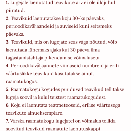
1.
Lugejale laenutatud teavikute arv ei ole üldjuhul
piiratud.
2.
Teavikuid laenutatakse koju 30-ks päevaks,
perioodikaväljaandeid ja auviseid kuni seitsmeks
päevaks.
3.
Teavikuid, mis on lugejate seas väga nõutud, võib
laenutada lühemaks ajaks kui 30 päeva ilma
tagastamistähtaja pikendamise võimaluseta.
4.
Perioodikaväljaannete viimaseid numbreid ja eriti
väärtuslikke teavikuid kasutatakse ainult
raamatukogus.
5.
Raamatukogu kogudes puuduvad teavikud tellitakse
lugeja soovil ja kulul teistest raamatukogudest.
6.
Koju ei laenutata teatmeteoseid, erilise väärtusega
teavikute ainueksemplare.
7.
Värska raamatukogu lugejatel on võimalus tellida
soovitud teavikud raamatute laenutuskappi