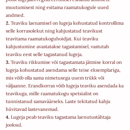
muutumisest ning esitama raamatukogule uued
andmed.
2.
Teaviku laenamisel on lugeja kohustatud kontrollima
selle korrasolekut ning kahjustatud teavikust
teavitama raamatukoguhoidjat. Kui teaviku
kahjustumine avastatakse tagastamisel, vastutab
teaviku eest selle tagastanud lugeja.
3.
Teaviku rikkumise või tagastamata jätmise korral on
lugeja kohustatud asendama selle teise eksemplariga,
mis võib olla sama nimetusega uuem trükk või
väljaanne. Erandkorras võib lugeja teaviku asendada ka
teavikuga, mille raamatukogu spetsialist on
tunnistanud samaväärseks. Laste tekitatud kahju
hüvitavad lastevanemad.
4.
Lugeja peab teaviku tagastama laenutustähtaja
jooksul.