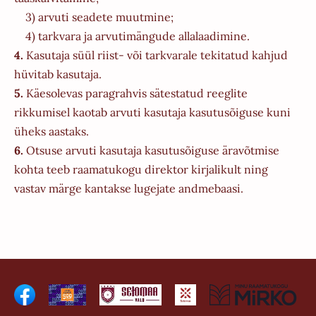
3) arvuti seadete muutmine;
4) tarkvara ja arvutimängude allalaadimine.
4.
Kasutaja süül riist- või tarkvarale tekitatud kahjud
hüvitab kasutaja.
5.
Käesolevas paragrahvis sätestatud reeglite
rikkumisel kaotab arvuti kasutaja kasutusõiguse kuni
üheks aastaks.
6.
Otsuse arvuti kasutaja kasutusõiguse äravõtmise
kohta teeb raamatukogu direktor kirjalikult ning
vastav märge kantakse lugejate andmebaasi.