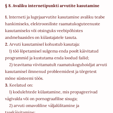
§ 8. Avaliku internetipunkti arvutite kasutamine
1.
Interneti ja lugejaarvutite kasutamine avaliku teabe
hankimiseks, elektrooniliste raamatukoguteenuste
kasutamiseks või otsinguks veebipõhistes
andmebaasides on külastajatele tasuta.
2.
Arvuti kasutamisel kohustub kasutaja:
1) töö lõpetamisel sulgema enda poolt käivitatud
programmid ja kustutama enda loodud failid;
2) teavitama viivitamatult raamatukoguhoidjat arvuti
kasutamisel ilmnenud probleemidest ja tõrgetest
mõne süsteemi töös.
3.
Keelatud on:
1) kodulehtede külastamine, mis propageerivad
vägivalda või on pornograafilise sisuga;
2) arvuti omavoliline väljalülitamine ja
taaskäivitamine;