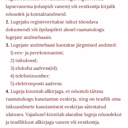
lapsevanema (edaspidi vanem) või eestkostja kirjalik
nõusolek ja kontaktandmeid.
2.
Lugejaks registreeritakse isikut tõendava
dokumendi või õpilaspileti alusel raamatukogu
lugejate andmebaasis.
3.
Lugejate andmebaasi kantakse järgmised andmed:
1) ees- ja perekonnanimi;
2) isikukood;
3) elukoha aadress(id);
4) telefoninumber;
5) elektronposti aadress;
4.
Lugeja kinnitab allkirjaga, et nõustub täitma
raamatukogu kasutamise eeskirja, ning on teadlik oma
isikuandmete kasutamisest eeskirjas sätestatud
ulatuses. Vajadusel kinnitab alaealise lugeja nõusolekut
ja teadlikkust allkirjaga vanem või eestkostja.