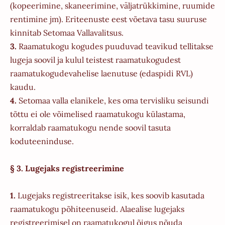
(kopeerimine, skaneerimine, väljatrükkimine, ruumide
rentimine jm). Eriteenuste eest võetava tasu suuruse
kinnitab Setomaa Vallavalitsus.
3.
Raamatukogu kogudes puuduvad teavikud tellitakse
lugeja soovil ja kulul teistest raamatukogudest
raamatukogudevahelise laenutuse (edaspidi RVL)
kaudu.
4.
Setomaa valla elanikele, kes oma tervisliku seisundi
tõttu ei ole võimelised raamatukogu külastama,
korraldab raamatukogu nende soovil tasuta
koduteeninduse.
§ 3. Lugejaks registreerimine
1.
Lugejaks registreeritakse isik, kes soovib kasutada
raamatukogu põhiteenuseid. Alaealise lugejaks
registreerimisel on raamatukogul õigus nõuda