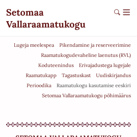
Setomaa
Vallaraamatukogu
Lugeja meelespea
Pikendamine ja reserveerimine
Raamatukogudevaheline laenutus (RVL)
Koduteenindus
Erivajadustega lugejale
Raamatukapp
Tagastuskast
Uudiskirjandus
Perioodika
Raamatukogu kasutamise eeskiri
Setomaa Vallaraamatukogu põhimäärus