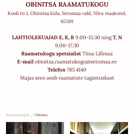
OBINITSA RAAMATUKOGU
Kooli tn 1, Obinitsa küla, Setomaa vald, Võru maakond,
65301
LAHTIOLEKUAJAD E, K, R
9.00-15.30 ning
T, N
9.00-17.30
Raamatukogu spetsialist
Tiina Lillmaa
E-mail
obinitsa.raamatukogu@setomaa.ee
Telefon
785 4140
Majas sees asub raamatute tagastuskast
Raamatukogud
/
Obinitsa