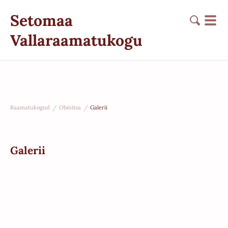
Setomaa
Vallaraamatukogu
Raamatukogud
/
Obinitsa
/
Galerii
Galerii